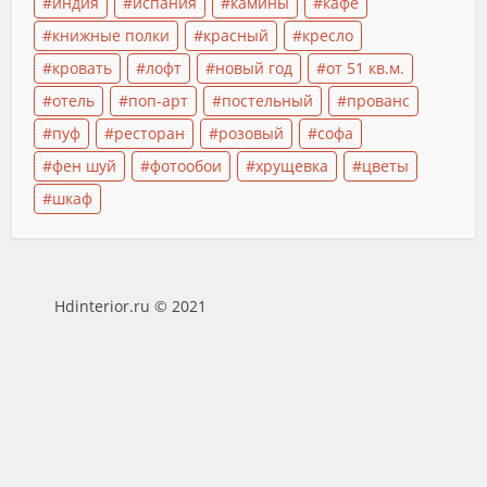
индия
испания
камины
кафе
книжные полки
красный
кресло
кровать
лофт
новый год
от 51 кв.м.
отель
поп-арт
постельный
прованс
пуф
ресторан
розовый
софа
фен шуй
фотообои
хрущевка
цветы
шкаф
Hdinterior.ru © 2021
При копировании материалов с сайта активная
гиперссылка на сайт обязательна.