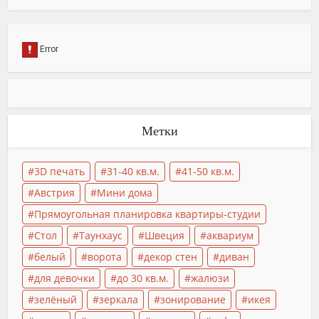
Метки
3D печать
31-40 кв.м.
41-50 кв.м.
Австрия
Мини дома
Прямоугольная планировка квартиры-студии
Стол
Таунхаус
Швеция
аквариум
белый
ворота
декор стен
диван
для девочки
до 30 кв.м.
жалюзи
зелёный
зеркала
зонирование
икея