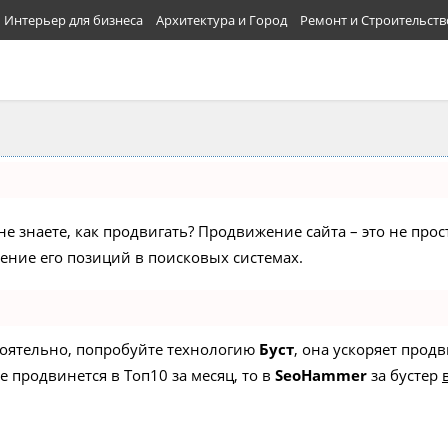
Интерьер для бизнеса
Архитектура и Город
Ремонт и Строительств
не знаете, как продвигать? Продвижение сайта – это не про
ние его позиций в поисковых системах.
стоятельно, попробуйте технологию
Буст
, она ускоряет прод
е продвинется в Топ10 за месяц, то в
SeoHammer
за бустер