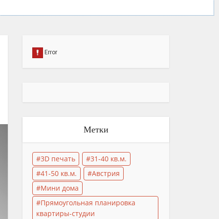
Метки
3D печать
31-40 кв.м.
41-50 кв.м.
Австрия
Мини дома
Прямоугольная планировка
квартиры-студии