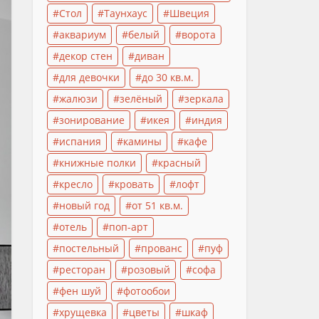
Стол
Таунхаус
Швеция
аквариум
белый
ворота
декор стен
диван
для девочки
до 30 кв.м.
жалюзи
зелёный
зеркала
зонирование
икея
индия
испания
камины
кафе
книжные полки
красный
кресло
кровать
лофт
новый год
от 51 кв.м.
отель
поп-арт
постельный
прованс
пуф
ресторан
розовый
софа
фен шуй
фотообои
хрущевка
цветы
шкаф