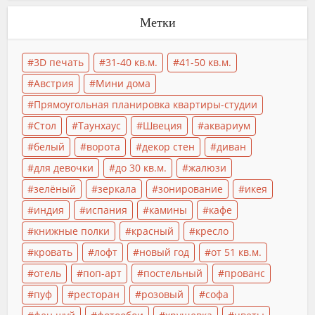
Метки
3D печать
31-40 кв.м.
41-50 кв.м.
Австрия
Мини дома
Прямоугольная планировка квартиры-студии
Стол
Таунхаус
Швеция
аквариум
белый
ворота
декор стен
диван
для девочки
до 30 кв.м.
жалюзи
зелёный
зеркала
зонирование
икея
индия
испания
камины
кафе
книжные полки
красный
кресло
кровать
лофт
новый год
от 51 кв.м.
отель
поп-арт
постельный
прованс
пуф
ресторан
розовый
софа