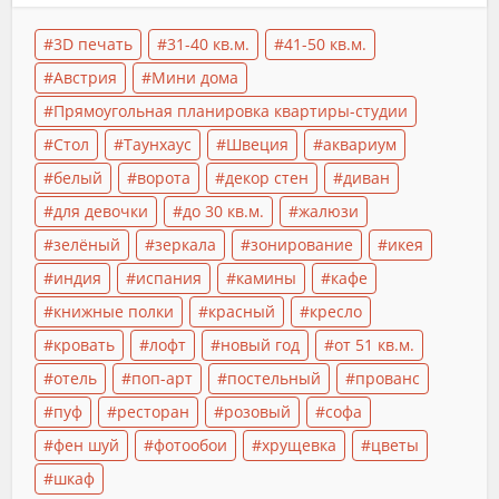
3D печать
31-40 кв.м.
41-50 кв.м.
Австрия
Мини дома
Прямоугольная планировка квартиры-студии
Стол
Таунхаус
Швеция
аквариум
белый
ворота
декор стен
диван
для девочки
до 30 кв.м.
жалюзи
зелёный
зеркала
зонирование
икея
индия
испания
камины
кафе
книжные полки
красный
кресло
кровать
лофт
новый год
от 51 кв.м.
отель
поп-арт
постельный
прованс
пуф
ресторан
розовый
софа
фен шуй
фотообои
хрущевка
цветы
шкаф