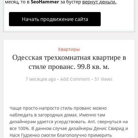
месяц, то в
SeoHammer
за бустер
вернут деньги.
Начать продвижение сайта
Квартиры
Одесская трехкомнатная квартире в
стиле прованс. 99.8 кв. м.
7 месяцев ago
Add Comment
51 Views
Чаще просто-напросто стиль прованс можно
наблюдать в загородных домах. Именно там
дизайнерам удается усердствовать. Ant. свернуться на
все 100%. В данном случае дизайнеры Денис Свирид и
Нася Гудзенко смогли благополучно примерить