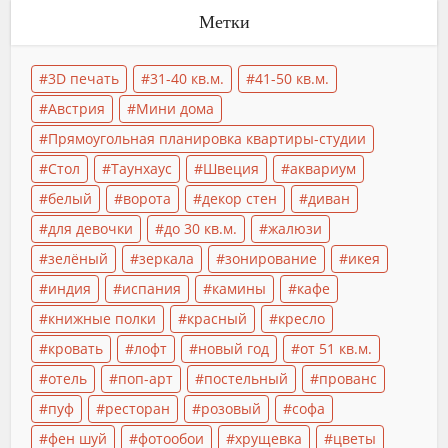
Метки
3D печать
31-40 кв.м.
41-50 кв.м.
Австрия
Мини дома
Прямоугольная планировка квартиры-студии
Стол
Таунхаус
Швеция
аквариум
белый
ворота
декор стен
диван
для девочки
до 30 кв.м.
жалюзи
зелёный
зеркала
зонирование
икея
индия
испания
камины
кафе
книжные полки
красный
кресло
кровать
лофт
новый год
от 51 кв.м.
отель
поп-арт
постельный
прованс
пуф
ресторан
розовый
софа
фен шуй
фотообои
хрущевка
цветы