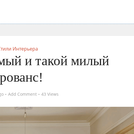
Стили Интерьера
мый и такой милый
рованс!
go
Add Comment
43 Views