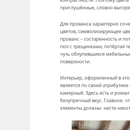
контрастности. Поэтому цвета
приглушённые, словно выгоре
Для прованса характерно соч
цветов, символизирующее цве
прованс – состаренность и по
пол с трещинками, потёртая т
чуть облупившиеся мебельные
поверхности.
Интерьер, оформленный в это
является по своей атрибутике
камерный. Здесь есть и роман
безупречный вкус. Главное, ч
элементы должны нести некот