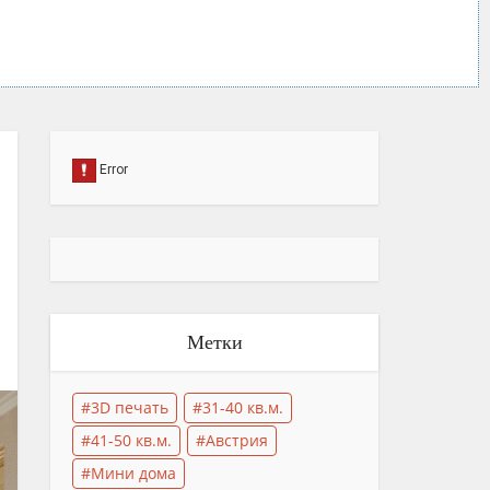
Метки
3D печать
31-40 кв.м.
41-50 кв.м.
Австрия
Мини дома