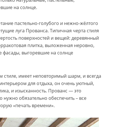
 только натуральные, пастельные,
вшие на солнце.
етание пастельно-голубого и нежно-жёлтого
тущие луга Прованса. Типичная черта стиля
тертость поверхностей и вещей: деревянный
ерракотовая плитка, выложенная неровно,
 фасады, выгоревшие на солнце
м стиле, имеет неповторимый шарм, и всегда
 интерьером для отдыха, он очень уютный,
тика, и изысканность. Прованс — это
то нужно обязательно обеспечить – все
орую «печать времени».