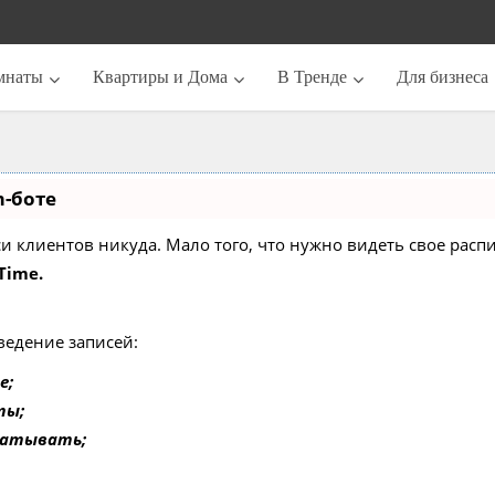
мнаты
Квартиры и Дома
В Тренде
Для бизнеса
m-боте
писи клиентов никуда. Мало того, что нужно видеть свое ра
Time.
ведение записей:
е;
ты;
батывать;