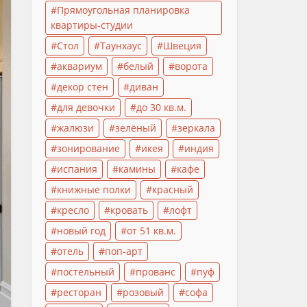
Прямоугольная планировка
квартиры-студии
Стол
Таунхаус
Швеция
аквариум
белый
ворота
декор стен
диван
для девочки
до 30 кв.м.
жалюзи
зелёный
зеркала
зонирование
икея
индия
испания
камины
кафе
книжные полки
красный
кресло
кровать
лофт
новый год
от 51 кв.м.
отель
поп-арт
постельный
прованс
пуф
ресторан
розовый
софа