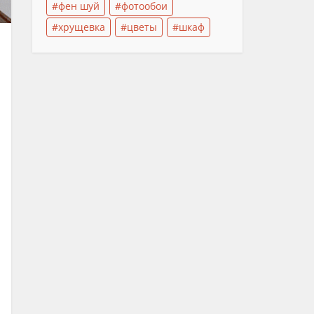
фен шуй
фотообои
хрущевка
цветы
шкаф