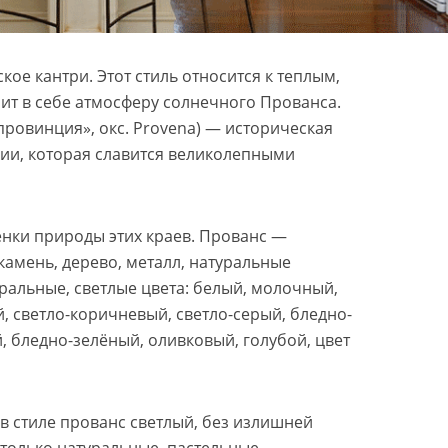
кое кантри. Этот стиль относится к теплым,
ит в себе атмосферу солнечного Прованса.
«провинция», окс. Provena) — историческая
ции, которая славится великолепными
тенки природы этих краев. Прованс —
камень, дерево, металл, натуральные
уральные, светлые цвета: белый, молочный,
 светло-коричневый, светло-серый, бледно-
 бледно-зелёный, оливковый, голубой, цвет
в стиле прованс светлый, без излишней