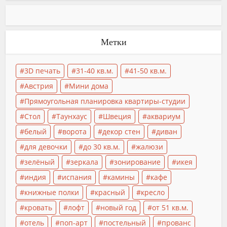
Метки
3D печать
31-40 кв.м.
41-50 кв.м.
Австрия
Мини дома
Прямоугольная планировка квартиры-студии
Стол
Таунхаус
Швеция
аквариум
белый
ворота
декор стен
диван
для девочки
до 30 кв.м.
жалюзи
зелёный
зеркала
зонирование
икея
индия
испания
камины
кафе
книжные полки
красный
кресло
кровать
лофт
новый год
от 51 кв.м.
отель
поп-арт
постельный
прованс