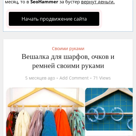
месяц, то в
SeoHammer
за бустер
вернут деньги.
Начать продвижение сайта
Своими руками
Вешалка для шарфов, очков и
ремней своими руками
5 месяцев ago
Add Comment
71 Views