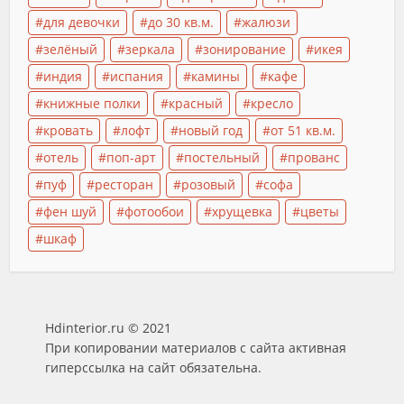
для девочки
до 30 кв.м.
жалюзи
зелёный
зеркала
зонирование
икея
индия
испания
камины
кафе
книжные полки
красный
кресло
кровать
лофт
новый год
от 51 кв.м.
отель
поп-арт
постельный
прованс
пуф
ресторан
розовый
софа
фен шуй
фотообои
хрущевка
цветы
шкаф
Hdinterior.ru © 2021
При копировании материалов с сайта активная
гиперссылка на сайт обязательна.