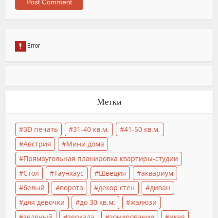
Метки
3D печать
31-40 кв.м.
41-50 кв.м.
Австрия
Мини дома
Прямоугольная планировка квартиры-студии
Стол
Таунхаус
Швеция
аквариум
белый
ворота
декор стен
диван
для девочки
до 30 кв.м.
жалюзи
зелёный
зеркала
зонирование
икея