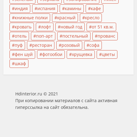
индия
испания
камины
кафе
книжные полки
красный
кресло
кровать
лофт
новый год
от 51 кв.м.
отель
поп-арт
постельный
прованс
пуф
ресторан
розовый
софа
фен шуй
фотообои
хрущевка
цветы
шкаф
Hdinterior.ru © 2021
При копировании материалов с сайта активная
гиперссылка на сайт обязательна.