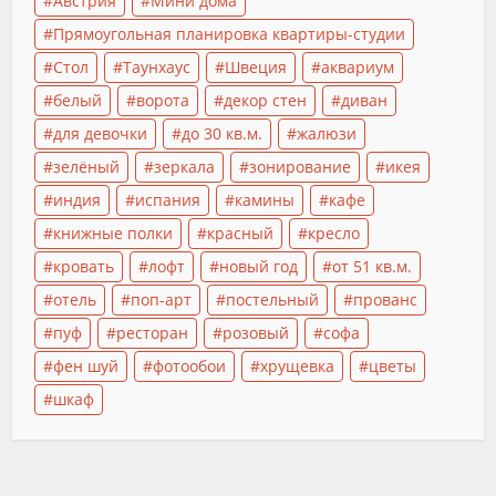
Австрия
Мини дома
Прямоугольная планировка квартиры-студии
Стол
Таунхаус
Швеция
аквариум
белый
ворота
декор стен
диван
для девочки
до 30 кв.м.
жалюзи
зелёный
зеркала
зонирование
икея
индия
испания
камины
кафе
книжные полки
красный
кресло
кровать
лофт
новый год
от 51 кв.м.
отель
поп-арт
постельный
прованс
пуф
ресторан
розовый
софа
фен шуй
фотообои
хрущевка
цветы
шкаф