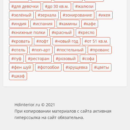
для девочки
до 30 кв.м.
жалюзи
зелёный
зеркала
зонирование
икея
индия
испания
камины
кафе
книжные полки
красный
кресло
кровать
лофт
новый год
от 51 кв.м.
отель
поп-арт
постельный
прованс
пуф
ресторан
розовый
софа
фен шуй
фотообои
хрущевка
цветы
шкаф
Hdinterior.ru © 2021
При копировании материалов с сайта активная
гиперссылка на сайт обязательна.