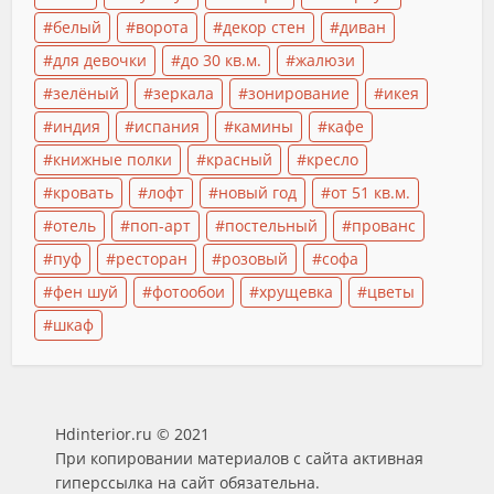
белый
ворота
декор стен
диван
для девочки
до 30 кв.м.
жалюзи
зелёный
зеркала
зонирование
икея
индия
испания
камины
кафе
книжные полки
красный
кресло
кровать
лофт
новый год
от 51 кв.м.
отель
поп-арт
постельный
прованс
пуф
ресторан
розовый
софа
фен шуй
фотообои
хрущевка
цветы
шкаф
Hdinterior.ru © 2021
При копировании материалов с сайта активная
гиперссылка на сайт обязательна.