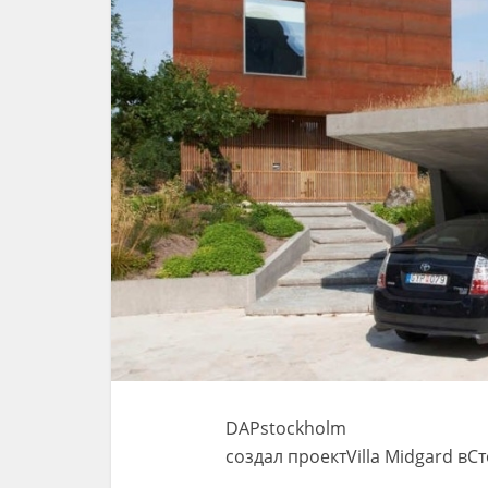
DAPstockholm
создал проектVilla Midgard вС