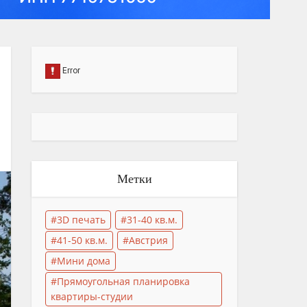
Метки
3D печать
31-40 кв.м.
41-50 кв.м.
Австрия
Мини дома
Прямоугольная планировка
квартиры-студии