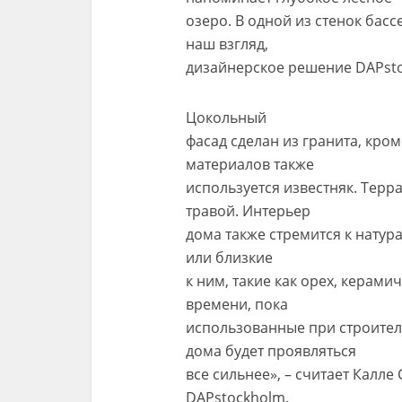
озеро. В одной из стенок басс
наш взгляд,
дизайнерское решение DAPst
Цокольный
фасад сделан из гранита, кро
материалов также
используется известняк. Терр
травой. Интерьер
дома также стремится к натур
или близкие
к ним, такие как орех, керами
времени, пока
использованные при строитель
дома будет проявляться
все сильнее», – считает Калл
DAPstockholm.