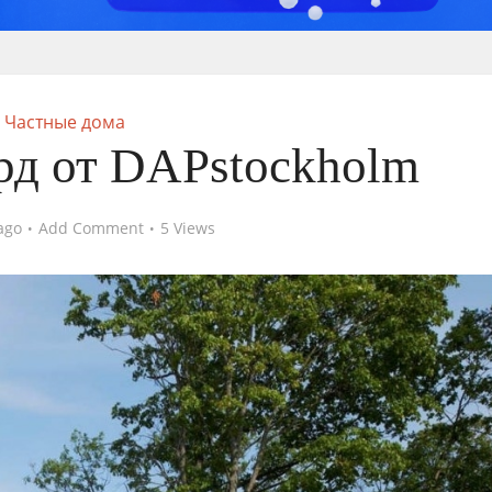
Частные дома
рд от DAPstockholm
ago
Add Comment
5 Views