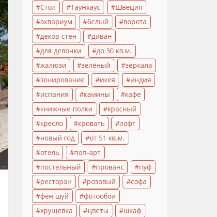
Стол
Таунхаус
Швеция
аквариум
белый
ворота
декор стен
диван
для девочки
до 30 кв.м.
жалюзи
зелёный
зеркала
зонирование
икея
индия
испания
камины
кафе
книжные полки
красный
кресло
кровать
лофт
новый год
от 51 кв.м.
отель
поп-арт
постельный
прованс
пуф
ресторан
розовый
софа
фен шуй
фотообои
хрущевка
цветы
шкаф