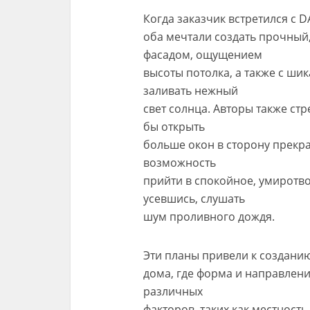
Когда заказчик встретился с 
оба мечтали создать прочный
фасадом, ощущением
высоты потолка, а также с ши
заливать нежный
свет солнца. Авторы также ст
бы открыть
больше окон в сторону прекра
возможность
прийти в спокойное, умиротв
усевшись, слушать
шум проливного дождя.
Эти планы привели к создани
дома, где форма и направлени
различных
факторов, таких как местност