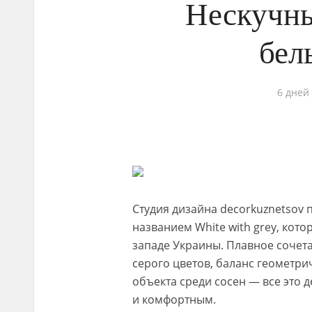
Нескучны
бел
6 дней
Студия дизайна decorkuznetsov 
названием White with grey, кото
западе Украины. Плавное сочет
серого цветов, баланс геометр
объекта среди сосен — все это
и комфортным.