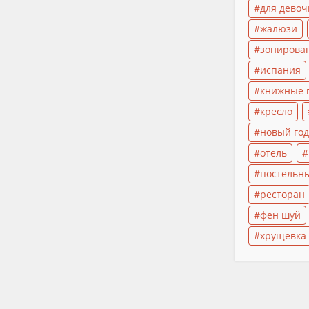
для девоч
жалюзи
зонирова
испания
книжные 
кресло
новый год
отель
постельн
ресторан
фен шуй
хрущевка