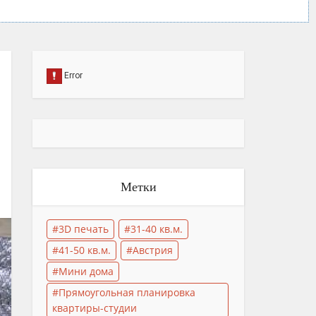
Метки
3D печать
31-40 кв.м.
41-50 кв.м.
Австрия
Мини дома
Прямоугольная планировка
квартиры-студии