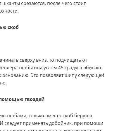
шканты срезаются, после чего стоит
рхности.
ью скоб
ачинать сверху вниз, то подчищать от
теплера скобы под углом 45 градуса вбивают
к основанию. Это позволяет шипу следующей
но.
 помощью гвоздей
ю скобами, только вместо скоб берутся
 И следует применять добойник, при помощи
о полностью утапливать в древесину, с тем