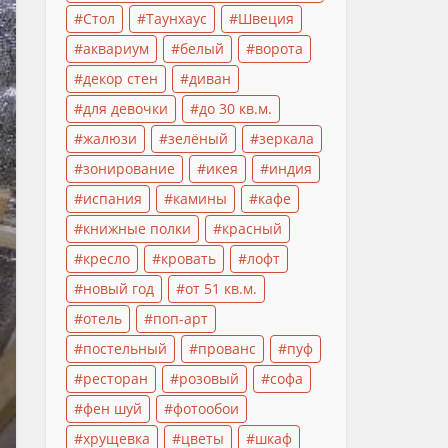
Стол
Таунхаус
Швеция
аквариум
белый
ворота
декор стен
диван
для девочки
до 30 кв.м.
жалюзи
зелёный
зеркала
зонирование
икея
индия
испания
камины
кафе
книжные полки
красный
кресло
кровать
лофт
новый год
от 51 кв.м.
отель
поп-арт
постельный
прованс
пуф
ресторан
розовый
софа
фен шуй
фотообои
хрущевка
цветы
шкаф