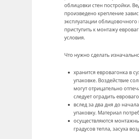
облицовки стен постройки. Ве
произведено крепление завис
эксплуатации облицовочного 
приступить к монтажу еврова
условия.
Что нужно сделать изначально
хранится евровагонка в с
упаковке. Воздействие со
могут отрицательно отпеча
следует оградить евроваго
вслед за два дня до нача
упаковку. Материал потре
осуществляются монтажны
градусов тепла, засуха во